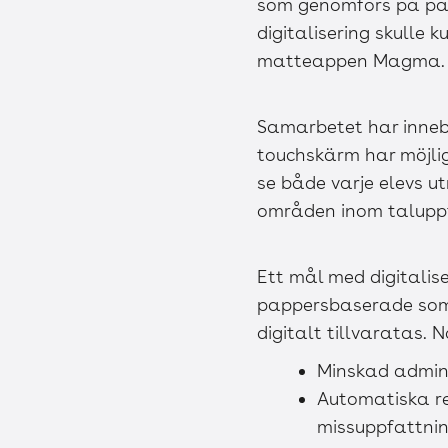
som genomförs på pa
digitalisering skulle 
matteappen Magma.
Samarbetet har innebur
touchskärm har möjlig
se både varje elevs u
områden inom taluppfa
Ett mål med digitalis
pappersbaserade som mo
digitalt tillvaratas. N
Minskad adminis
Automatiska re
missuppfattni