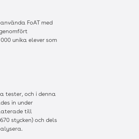
tt använda FoAT med
 genomfört
3 000 unika elever som
 tester, och i denna
des in under
laterade till
(670 stycken) och dels
nalysera.