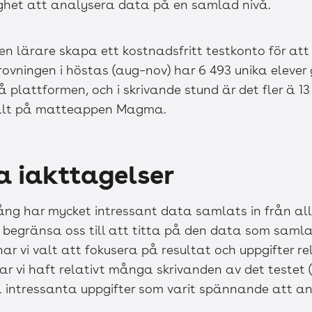
lighet att analysera data på en samlad nivå.
 en lärare skapa ett kostnadsfritt testkonto för a
rovningen i höstas (aug–nov) har 6 493 unika elever
̊ plattformen, och i skrivande stund är det fler ä 1
talt på matteappen Magma.
a iakttagelser
g har mycket intressant data samlats in från alla
t begränsa oss till att titta på den data som samla
ar vi valt att fokusera på resultat och uppgifter re
 har vi haft relativt många skrivanden av det testet 
era intressanta uppgifter som varit spännande att a