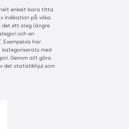
helt enkelt bara titta
v indikation på vilka
 det ett steg längre
ategori och en
T. Exempelvis har
4) kategoriserats med
ori. Genom att göra
 det statistikhjul som