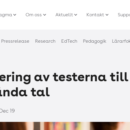
agma
Om oss
Aktuellt
Kontakt
Supp
Pressrelease
Research
EdTech
Pedagogik
Lärarfo
ering av testerna till
ända tal
Dec 19