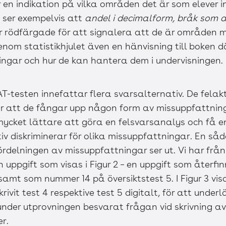
ger en indikation på vilka områden det är som elever i
Vi ser exempelvis att
andel i decimalform, bråk som 
r rödfärgade för att signalera att de är områden m
genom statistikhjulet även en hänvisning till boken 
ngar och hur de kan hantera dem i undervisningen.
AT-testen innefattar flera svarsalternativ. De felak
r att de fångar upp någon form av missuppfattnin
 mycket lättare att göra en felsvarsanalys och få en
tiv diskriminerar för olika missuppfattningar. En s
ördelningen av missuppfattningar ser ut. Vi har frå
 uppgift som visas i Figur 2 – en uppgift som åter
 samt som nummer 14 på översiktstest 5. I Figur 3 visa
rivit test 4 respektive test 5 digitalt, för att under
der utprovningen besvarat frågan vid skrivning av 
er.