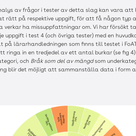
nalys av frågor i tester av detta slag kan vara att 
rätt på respektive uppgift, för att få någon typ a
 verkar ha missuppfattningar om. Vi har försökt ta
e uppgift i test 4 (och övriga tester) med en huvudk
t på lärarhandledningen som finns till testet i FoA
t ringa in en tredjedel av ett antal burkar (se fig 
tegori, och
Bråk som del av mängd
som underkateg
ng blir det möjligt att sammanställa data i form av