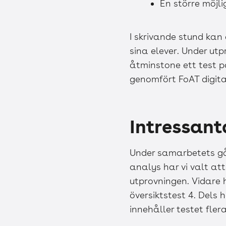
En större möj
I skrivande stund kan
sina elever. Under utp
åtminstone ett test pa
genomfört FoAT digi
Intressant
Under samarbetets gån
analys har vi valt at
utprovningen. Vidare h
översiktstest 4. Dels
innehåller testet fl