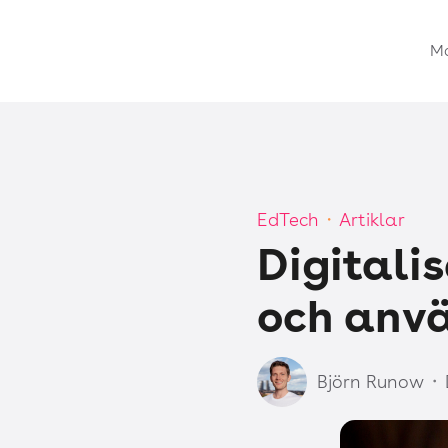
M
EdTech
Artiklar
・
Digitalis
och anv
Björn Runow
・