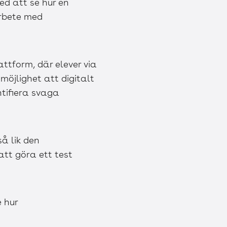
ed att se hur en
arbete med
ttform, där elever via
möjlighet att digitalt
ntifiera svaga
å lik den
tt göra ett test
 hur