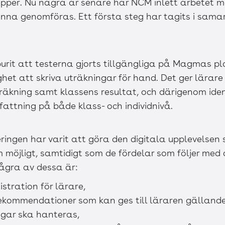
pper. Nu några år senare har NCM inlett arbetet m
kunna genomföras. Ett första steg har tagits i sam
it att testerna gjorts tillgängliga på Magmas pla
het att skriva uträkningar för hand. Det ger lärare 
träkning samt klassens resultat, och därigenom ide
ttning på både klass- och individnivå.
eringen har varit att göra den digitala upplevelsen s
̈jligt, samtidigt som de fördelar som följer med a
ågra av dessa är:
tration för lärare,
kommendationer som kan ges till läraren gällande
ngar ska hanteras,