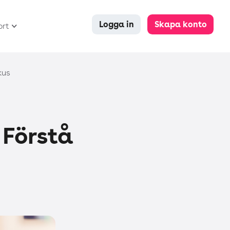
Logga in
Skapa konto
ort
kus
 Förstå