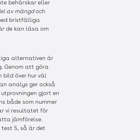
nte behärskar eller
del av mängd
och
ed bristfälliga
där de kan läsa om
tiga alternativen är
g. Genom att göra
 bild över hur väl
ådan analys ger också
n utprovningen gjort en
finns både som nummer
r vi resultatet för
lätta jämförelse.
test 5, så är det