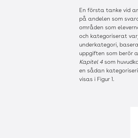
En första tanke vid a
på andelen som svarat 
områden som eleverna
och kategoriserat varj
underkategori, basera
uppgiften som berör at
Kapitel 4
som huvudka
en sådan kategoriseri
visas i Figur 1.