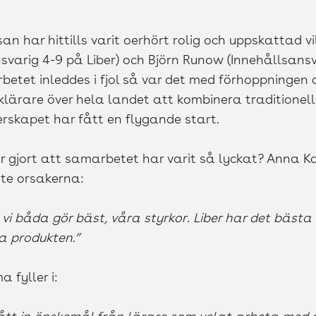
har hittills varit oerhört rolig och uppskattad v
svarig 4-9 på Liber) och Björn Runow (Innehållsan
betet inleddes i fjol så var det med förhoppningen
lärare över hela landet att kombinera traditionell
rskapet har fått en flygande start.
 gjort att samarbetet har varit så lyckat? Anna K
ste orsakerna:
t vi båda gör bäst, våra styrkor. Liber har det bäst
a produkten.”
 fyller i: