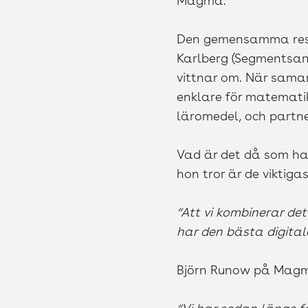
Magma.
Den gemensamma resan 
Karlberg (Segmentsan
vittnar om. När samar
enklare för matematik
läromedel, och partne
Vad är det då som har
hon tror är de viktiga
“Att vi kombinerar de
har den bästa digital
Björn Runow på Magma