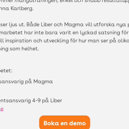
ommer mängdträningen, enkel och snabb resultatupp
nna Karlberg.
ser ljus ut. Både Liber och Magma vill utforska nya 
arbetet har inte bara varit en lyckad satsning fö
ll inspiration och utveckling för hur man ser på oli
ing som helhet.
etet:
llsansvarig på Magma
ntsansvarig 4-9 på Liber
se
Boka en demo