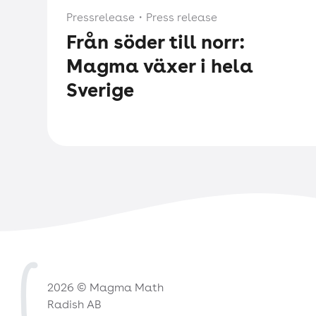
Pressrelease
・
Press release
Från söder till norr:
Magma växer i hela
Sverige
2026 © Magma Math
Radish AB