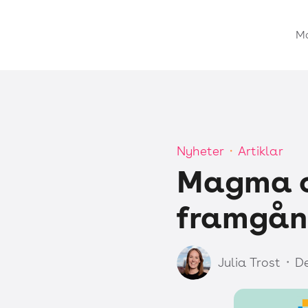
M
Nyheter
Artiklar
・
Magma oc
framgån
Julia Trost
De
・