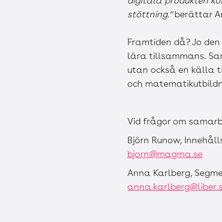
digitala produkten k
stöttning.“
berättar A
Framtiden då? Jo den 
lära tillsammans. Sam
utan också en källa ti
och matematikutbildn
Vid frågor om samarb
Björn Runow, Innehå
bjorn@magma.se
Anna Karlberg, Segme
anna.karlberg@liber.