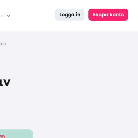
Logga in
Skapa konto
ort
kus
av