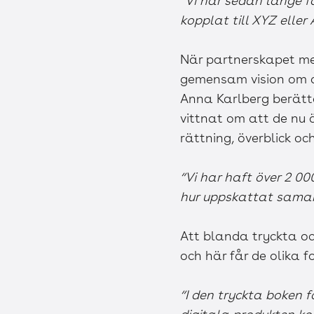
“Vi har sedan länge f
kopplat till XYZ eller
När partnerskapet me
gemensam vision om a
Anna Karlberg berätta
vittnat om att de nu 
rättning, överblick oc
“Vi har haft över 2 0
hur uppskattat samarb
Att blanda tryckta oc
och här får de olika 
“I den tryckta boken 