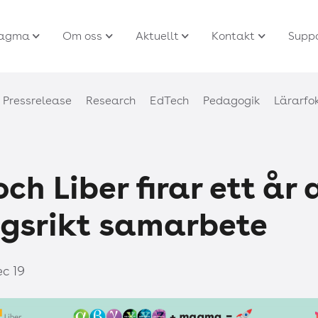
agma
Om oss
Aktuellt
Kontakt
Supp
Pressrelease
Research
EdTech
Pedagogik
Lärarfo
h Liber firar ett år 
gsrikt samarbete
c 19