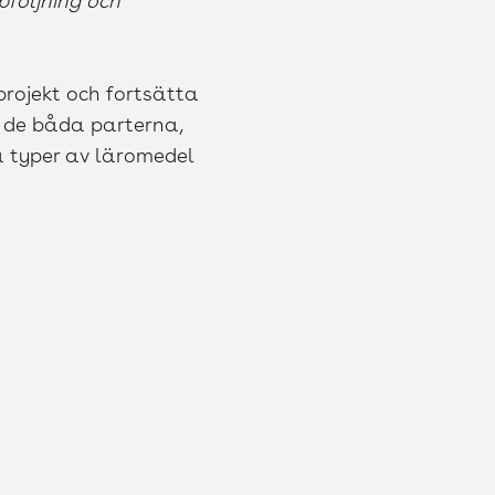
följning och
projekt och fortsätta
r de båda parterna,
ka typer av läromedel