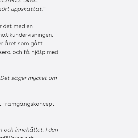
aterial direkt
hört uppskattat.”
r det med en
atikundervisningen.
er året som gått
isera och få hjälp med
. Det säger mycket om
ett framgångskoncept
 och innehållet. I den