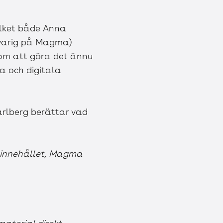
ilket både Anna
svarig på Magma)
 om att göra det ännu
a och digitala
arlberg berättar vad
a innehållet, Magma