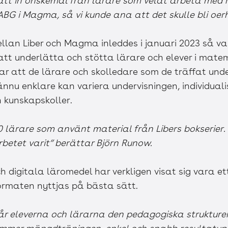
ått in önskemål från lärare som velat arbeta med m
 ABG i Magma, så vi kunde ana att det skulle bli oer
llan Liber och Magma inleddes i januari 2023 så va
tt underlätta och stötta lärare och elever i matem
r att de lärare och skolledare som de träffat und
ännu enklare kan variera undervisningen, individual
h kunskapskoller.
00 lärare som använt material från Libers bokserier
etet varit” berättar Björn Runow.
h digitala läromedel har verkligen visat sig vara 
formaten nyttjas på bästa sätt.
får eleverna och lärarna den pedagogiska strukturen