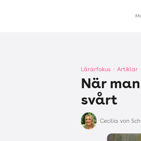
M
Lärarfokus
Artiklar
・
När man 
svårt
Cecilia von Sc