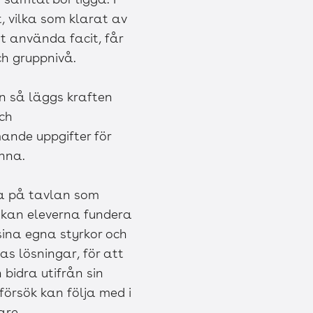
t, vilka som klarat av
vt använda facit, får
ch gruppnivå.
ln så läggs kraften
och
mande uppgifter för
onna.
ra på tavlan som
) kan eleverna fundera
sina egna styrkor och
s lösningar, för att
bidra utifrån sin
försök kan följa med i
are.