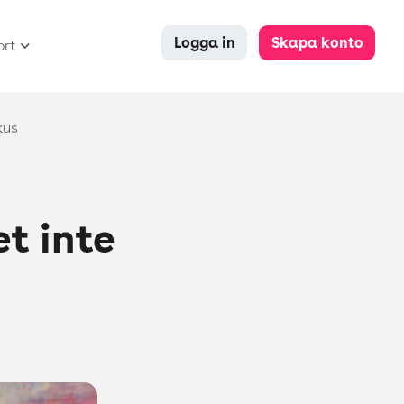
Logga in
Skapa konto
ort
kus
t inte