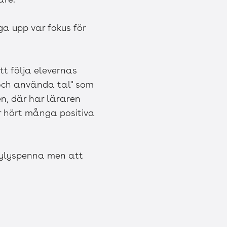
ga upp var fokus för
tt följa elevernas
 och använda tal" som
n, där har läraren
r hört många positiva
tylyspenna men att