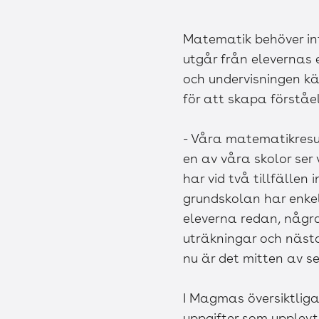
Matematik behöver in
utgår från elevernas
och undervisningen k
för att skapa förståel
- Våra matematikresu
en av våra skolor ser
har vid två tillfällen
grundskolan har enkel
eleverna redan, några
uträkningar och näst
nu är det mitten av s
I Magmas översiktliga
uppgifter som upplevt