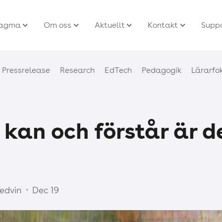
agma
Om oss
Aktuellt
Kontakt
Supp
Pressrelease
Research
EdTech
Pedagogik
Lärarfo
kan och förstår är de
hedvin
Dec 19
・