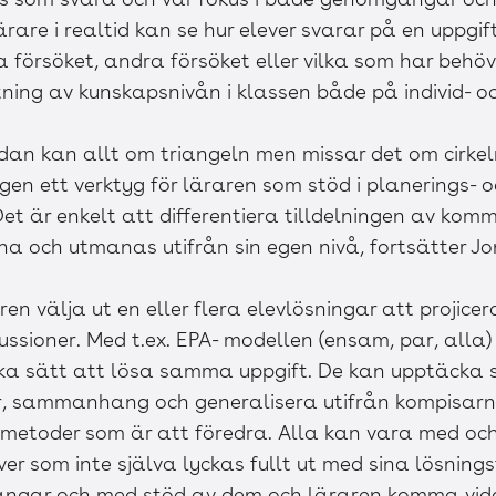
are i realtid kan se hur elever svarar på en uppgif
a försöket, andra försöket eller vilka som har behö
ning av kunskapsnivån i klassen både på individ- o
edan kan allt om triangeln men missar det om cirke
gen ett verktyg för läraren som stöd i planerings- 
et är enkelt att differentiera tilldelningen av kom
na och utmanas utifrån sin egen nivå, fortsätter J
 välja ut en eller flera elevlösningar att projice
ussioner. Med t.ex. EPA- modellen (ensam, par, alla
ika sätt att lösa samma uppgift. De kan upptäcka 
r, sammanhang och generalisera utifrån kompisarna
a metoder som är att föredra. Alla kan vara med och 
er som inte själva lyckas fullt ut med sina lösnings
ngar och med stöd av dem och läraren komma vid