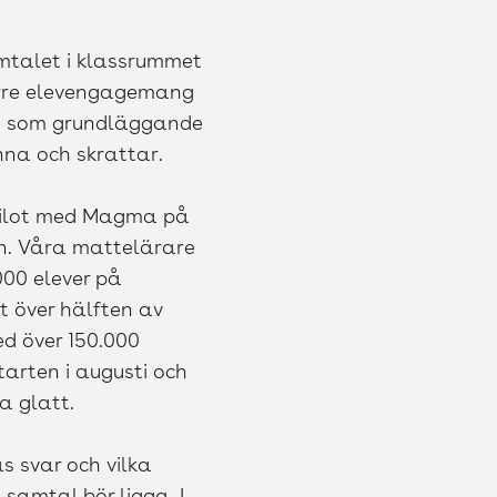
mtalet i klassrummet
örre elevengagemang
jag som grundläggande
onna och skrattar.
 pilot med Magma på
en. Våra mattelärare
2000 elever på
t över hälften av
ed över 150.000
arten i augusti och
a glatt.
s svar och vilka
samtal bör ligga. I