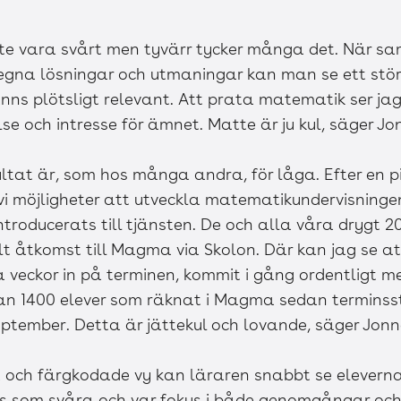
te vara svårt men tyvärr tycker många det. När sa
 egna lösningar och utmaningar kan man se ett st
änns plötsligt relevant. Att prata matematik ser 
se och intresse för ämnet. Matte är ju kul, säger J
ltat är, som hos många andra, för låga. Efter en
 vi möjligheter att utveckla matematikundervisning
 introducerats till tjänsten. De och alla våra drygt 
t åtkomst till Magma via Skolon. Där kan jag se at
 veckor in på terminen, kommit i gång ordentligt m
an 1400 elever som räknat i Magma sedan terminsst
eptember. Detta är jättekul och lovande, säger Jonn
 och färgkodade vy kan läraren snabbt se eleverna
s som svåra och var fokus i både genomgångar och 