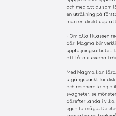
och med att du som lär
en uträkning på först
man en direkt uppfatt
- Om alla i klassen r
där. Magma blir verkli
uppföljningsarbetet. D
att låta eleverna trä
Med Magma kan läraren
utgångspunkt för disk
och resonera kring ol
svagheter, se mönste
därefter landa i vilk
egen förmåga. De elev
kamraternas tankegå