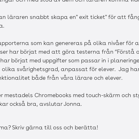
kan läraren snabbt skapa en" exit ticket" för att fån
a.
apporterna som kan genereras på olika nivåer för a
asser har börjat med att göra testerna från ”Förstå
har börjat med uppgifter som passar in i planeringe
 olika svårighetsgrad, anpassat för elever. Jag ha
tionalitet både från våra lärare och elever.
der mestadels Chromebooks med touch-skärm och s
nkar också bra, avslutar Jonna.
? Skriv gärna till oss och berätta!