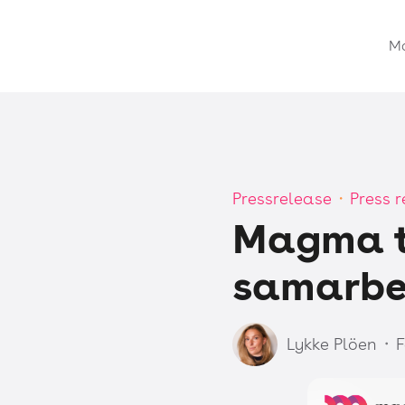
M
Pressrelease
Press 
・
Magma ta
samarbe
Lykke Plöen
F
・