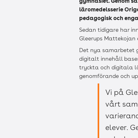
gymnasiet. Genom sam
läromedelsserie Orig
pedagogisk och engag
Sedan tidigare har in
Gleerups Mattekojan o
Det nya samarbetet ge
digitalt innehåll bas
tryckta och digitala 
genomförande och upp
Vi på Gl
vårt sam
varieran
elever. 