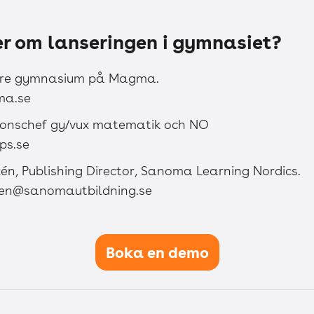
er om lanseringen i gymnasiet?
jare gymnasium på Magma.
ma.se
ionschef gy/vux matematik och NO
ps.se
n, Publishing Director, Sanoma Learning Nordics.
en@sanomautbildning.se
Boka en demo