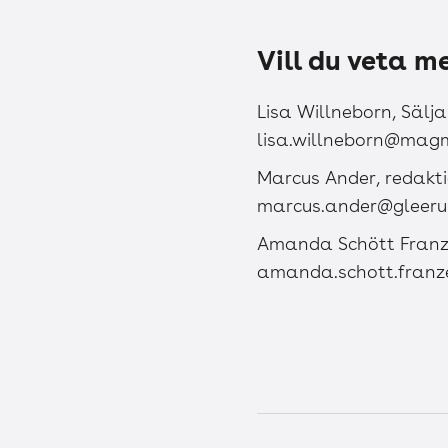
Vill du veta m
Lisa Willneborn, Säl
lisa.willneborn@mag
Marcus Ander, redakt
marcus.ander@gleeru
Amanda Schött Franzé
amanda.schott.franz