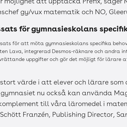
r möjlighet att upptäcka Prefix, säger
nschef gy/vux matematik och NO, Gleer
ts för gymnasieskolans specifi
ats för att möta gymnasieskolans specifika beh
oten Lava, integrerad Desmos-räknare och andra int
vrättande uppgifter och gör det möjligt för lärare a
t stort värde i att elever och lärare so
 gymnasiet nu också kan använda Mag
komplement till våra läromedel i mate
chött Franzén, Publishing Director, S