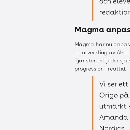
och eleve
redaktio
Magma anpassa
Magma har nu anpass
en utveckling av AI-b
Tjänsten erbjuder själ
progression i realtid.
Vi ser et
Origo på
utmärkt 
Amanda S
Nordics.