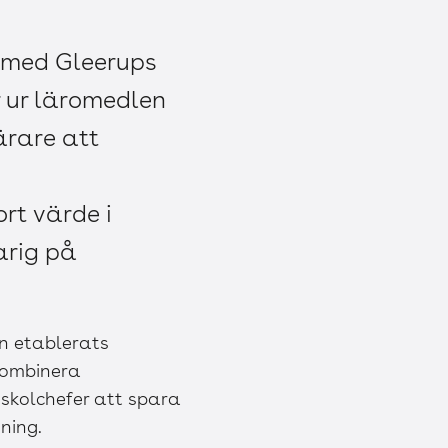
s med Gleerups
 ur läromedlen
ärare att
rt värde i
arig på
n etablerats
kombinera
skolchefer att spara
ning.