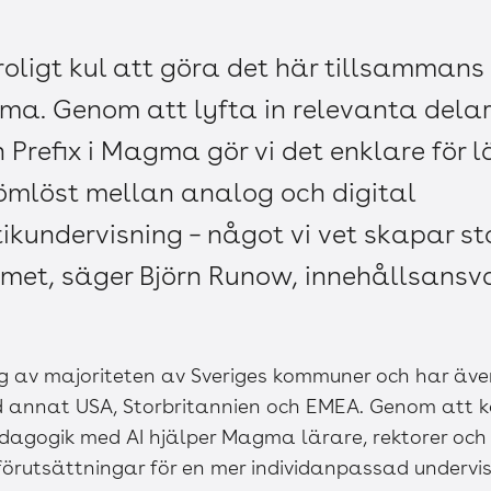
roligt kul att göra det här tillsamman
ma. Genom att lyfta in relevanta delar
 Prefix i Magma gör vi det enklare för l
ömlöst mellan analog och digital
undervisning – något vi vet skapar sto
met, säger Björn Runow, innehållsansv
av majoriteten av Sveriges kommuner och har äve
and annat USA, Storbritannien och EMEA. Genom att 
dagogik med AI hjälper Magma lärare, rektorer och 
förutsättningar för en mer individanpassad undervis