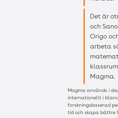
Det är ot
och Sano
Origo och
arbeta s
matematik
klassrum
Magma.
Magma används i dag 
internationellt i bl
forskningsbaserad pe
tid och skapa bättre 