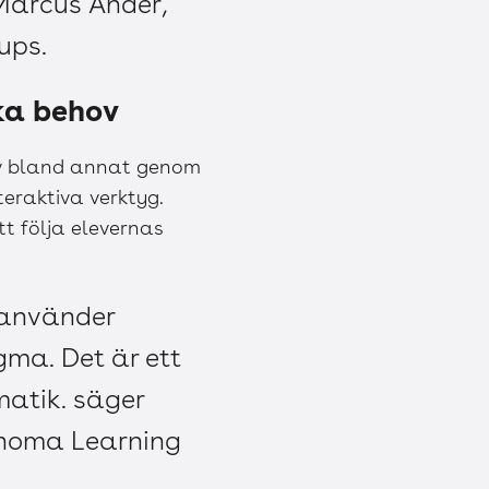
 Marcus Ander,
ups.
ka behov
ov bland annat genom
eraktiva verktyg.
tt följa elevernas
m använder
ma. Det är ett
matik. säger
anoma Learning